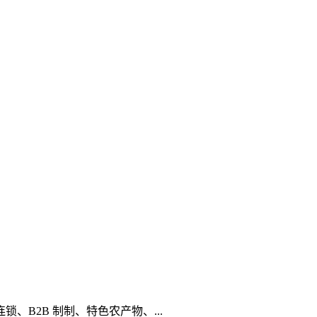
B2B 制制、特色农产物、...