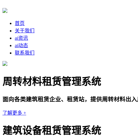
首页
关于我们
ai资讯
ai动态
联系我们
周转材料租赁管理系统
面向各类建筑租赁企业、租赁站，提供周转材料出入
了解更多 +
建筑设备租赁管理系统