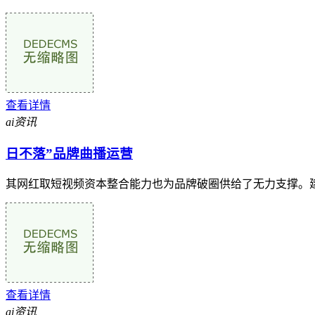
查看详情
ai资讯
日不落”品牌曲播运营
其网红取短视频资本整合能力也为品牌破圈供给了无力支撑。建立品
查看详情
ai资讯