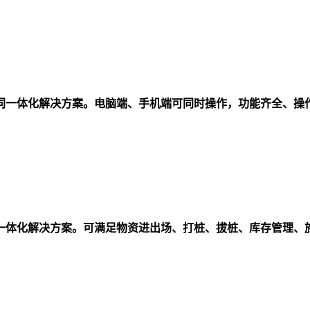
同一体化解决方案。电脑端、手机端可同时操作，功能齐全、操
一体化解决方案。可满足物资进出场、打桩、拔桩、库存管理、