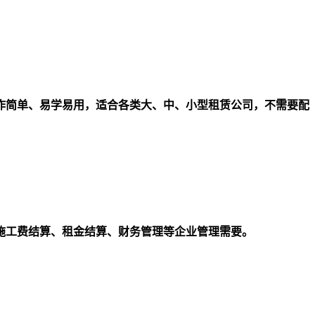
作简单、易学易用，适合各类大、中、小型租赁公司，不需要配
施工费结算、租金结算、财务管理等企业管理需要。