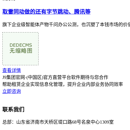
取雷同动做的还有字节跳动、腾讯等
旗下企业级智能体产物千问办公公测，也沉塑了本钱市场的价值
查看详情
J9集团官网·(中国区)官方直营平台软件期待与您合作
帮助租赁企业实现信息化管理，提升企业内部业务协同效率
立即咨询
联系我们
总部：
山东省济南市天桥区堤口路68号名泉中心1309室