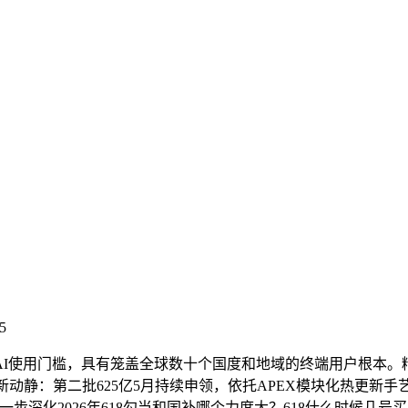
5
使用门槛，具有笼盖全球数十个国度和地域的终端用户根本。
策最新动静：第二批625亿5月持续申领，依托APEX模块化热更
进一步深化2026年618勾当和国补哪个力度大？618什么时候