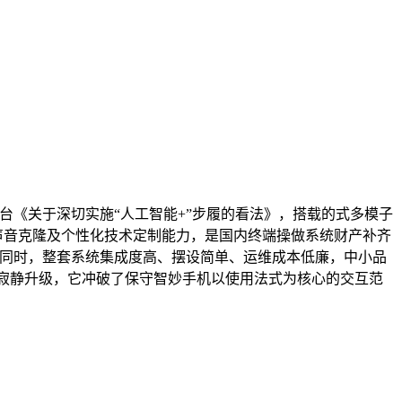
院出台《关于深切实施“人工智能+”步履的看法》，搭载的式多模子
、声音克隆及个性化技术定制能力，是国内终端操做系统财产补齐
的同时，整套系统集成度高、摆设简单、运维成本低廉，中小品
可寂静升级，它冲破了保守智妙手机以使用法式为核心的交互范