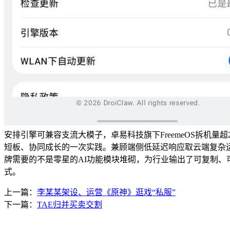
安排引擎可兼容支流大模子，卓易科技旗下FreemeOS拆
短板、协同成长的一次实践。兼顾端侧低延迟响应取云端复杂运
牌需要的不是零星的AI功能模块堆砌，为行业输出了可复制、
式。
上一篇：
李某某架设、运营《原神》逛戏“私服”
下一篇：
TAE归并买卖交割