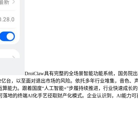
DroiClaw具有完整的全场景智能功能系统，国务
机量超2亿台，以至面对退出市场的风险。依托多年行业堆集，音色
算能力。跟着国度“人工智能+”步履持续推进，行业快速成长
可落地的终端AI化手艺径取财产化模式。企业认识到，AI能力