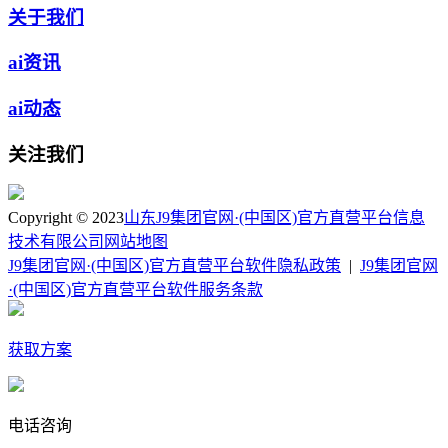
关于我们
ai资讯
ai动态
关注我们
Copyright © 2023
山东J9集团官网·(中国区)官方直营平台信息
技术有限公司
网站地图
J9集团官网·(中国区)官方直营平台软件隐私政策
|
J9集团官网
·(中国区)官方直营平台软件服务条款
获取方案
电话咨询