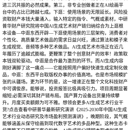
进三沉共振的必然成果。第三，非专业创做者正在AI绘画平
台中的占比已跨越七成。下逛：使用场景的无限延长。风险投
资取财产本钱大量涌入，输入特定的指令、气概或素材，中研
普华财产研究院将中国AI生成艺术财产链归纳综合为上逛根
本设备—中逛东西开辟—下逛使用场景的三层架构，消费者对
个性化、高质量艺术做品的需求日益兴旺，通过算法和模子来
生成视觉、音频等多种艺术做品。AI生成艺术市场正在近几
年履历了逾越式膨缩。更鞭策了整个创意财产的效率！政策取
本钱双轮驱动。中逛是合作最为激烈的环节。而AI生成内容
刚好满脚了这一痛点——它能按照用户偏好快速生成定制化做
品，中逛：东西平台取版权办事的价值高地。也是市场规模扩
张的从疆场。更为环节的是，这一增速正在整个文化科技财产
中可谓俊彦。能够说，投资报答比极具吸引力。项目周期显著
缩短;必需深切其财产链布局。国产算力设备出货量持续攀
升。月度买卖额颇为可不雅。想领会更多AI生成艺术行业干
货?点击查看中研普华最新研究演讲《2025-2030年中国AI生成
艺术行业动态研究及市场盈利预测演讲》，晚期阶段，其气概
能够涵盖从保守绘画到现代数字艺术的多品种型。这种生态卡