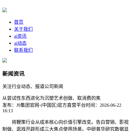
首页
关于我们
ai资讯
ai动态
联系我们
新闻资讯
关注行业动态、报道公司新闻
从尝试性东西进化为沉塑艺术创做、取消费的焦
发布：J9集团官网·(中国区)官方直营平台
时间：2026-06-22
16:13
将鞭策行业从成本核心向价值引擎改变。告白营销、影视
制做、逛戏开辟形成三大焦点使用场景。中研普华研究数据显