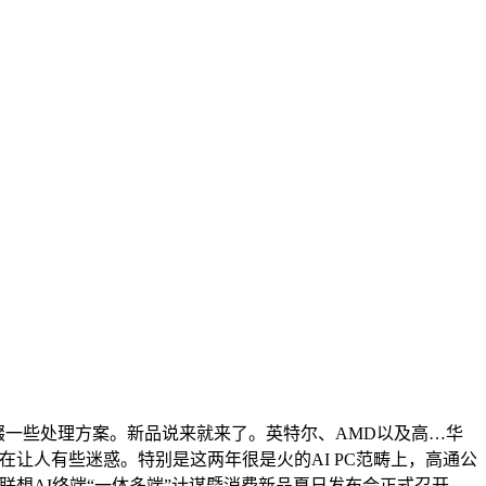
掇一些处理方案。新品说来就来了。英特尔、AMD以及高…华
，实正在让人有些迷惑。特别是这两年很是火的AI PC范畴上，高通公
I”——联想AI终端“一体多端”计谋暨消费新品夏日发布会正式召开。