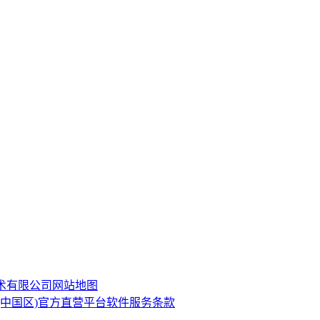
技术有限公司
网站地图
·(中国区)官方直营平台软件服务条款