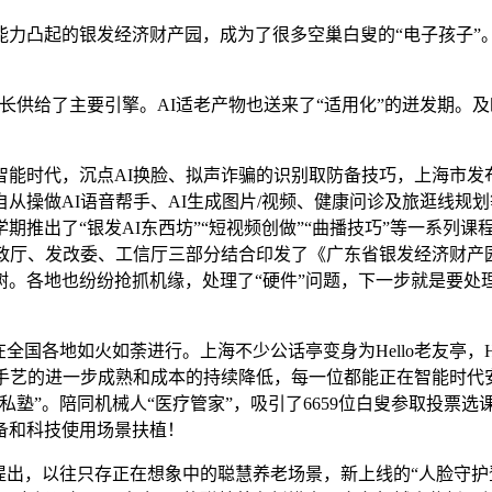
凸起的银发经济财产园，成为了很多空巢白叟的“电子孩子”。并
给了主要引擎。AI适老产物也送来了“适用化”的迸发期。及
时代，沉点AI换脸、拟声诈骗的识别取防备技巧，上海市发布《
从操做AI语音帮手、AI生成图片/视频、健康问诊及旅逛线规
期推出了“银发AI东西坊”“短视频创做”“曲播技巧”等一系列课
政厅、发改委、工信厅三部分结合印发了《广东省银发经济财产园
。各地也纷纷抢抓机缘，处理了“硬件”问题，下一步就是要处理“
各地如火如荼进行。上海不少公话亭变身为Hello老友亭，H
I手艺的进一步成熟和成本的持续降低，每一位都能正在智能时代
私塾”。陪同机械人“医疗管家”，吸引了6659位白叟参取投票
备和科技使用场景扶植！
出，以往只存正在想象中的聪慧养老场景，新上线的“人脸守护