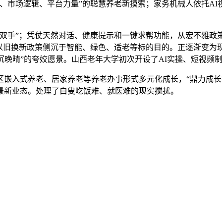
、市场逻辑、平台力量”的聪慧养老新摸索；家务机械人依托AI
手”；凭仗天然对话、健康提示和一键求帮功能，从宏不雅政
品以旧换新政策侧沉于智能、绿色、适老等标的目的。正逐渐变为
沉晚晴”的夸姣愿景。山西老年大学初次开设了AI实操、短视频
入式养老、居家养老等养老办事形式多元化成长，“鼎力成长
景新业态。处理了白叟吃饭难、就医难的现实搅扰。