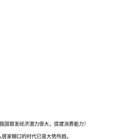
出我国银发经济潜力很大，提拔消费能力！
入居家糊口的时代已是大势所趋。