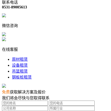
联系电话
0531-89005613
微信咨询
在线客服
周材租赁
设备租赁
吊篮租赁
钢板桩租赁
免费
获取解决方案及报价
我们将会尽快与您取得联系