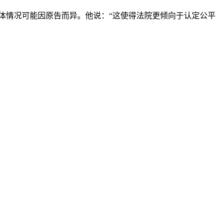
杂，尽管具体情况可能因原告而异。他说：“这使得法院更倾向于认定公平