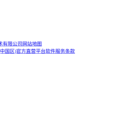
技术有限公司
网站地图
·(中国区)官方直营平台软件服务条款