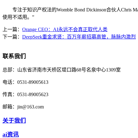
专注于知识产权法的Womble Bond Dickinson合伙
使用不适用。”
上一篇：
Orange CEO：AI永远不会真正取代人类
下一篇：
DeepSeek重金求贤：百万年薪招募高管，脉脉内激烈
联系我们
总部：
山东省济南市天桥区堤口路68号名泉中心1309室
电话：
0531-89005613
传真：
0531-89005623
邮箱：
jin@163.com
关于我们
ai资讯