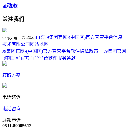
ai动态
关注我们
Copyright © 2023
山东J9集团官网·(中国区)官方直营平台信息
技术有限公司
网站地图
J9集团官网·(中国区)官方直营平台软件隐私政策
|
J9集团官网
·(中国区)官方直营平台软件服务条款
获取方案
电话咨询
电话咨询
联系电话
0531-89005613