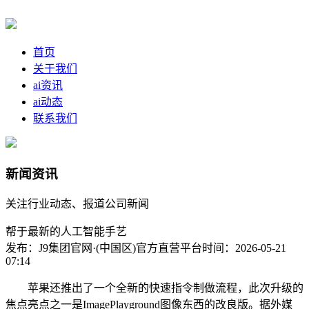
首页
关于我们
ai资讯
ai动态
联系我们
新闻资讯
关注行业动态、报道公司新闻
帮于最新的人工智能手艺
发布：J9集团官网·(中国区)官方直营平台
时间：2026-05-21
07:14
苹果还推出了一个全新的快速指令制做流程，此次升级的
焦点亮点之一是ImagePlayground图像东西的改良版。据外媒