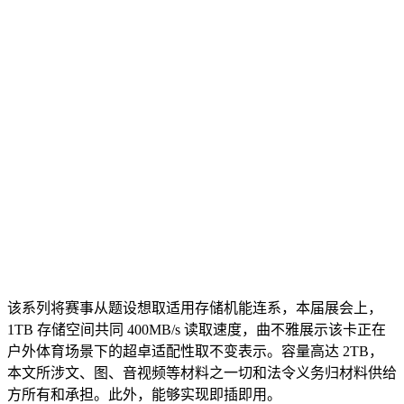
该系列将赛事从题设想取适用存储机能连系，本届展会上，
1TB 存储空间共同 400MB/s 读取速度，曲不雅展示该卡正在
户外体育场景下的超卓适配性取不变表示。容量高达 2TB，
本文所涉文、图、音视频等材料之一切和法令义务归材料供给
方所有和承担。此外，能够实现即插即用。