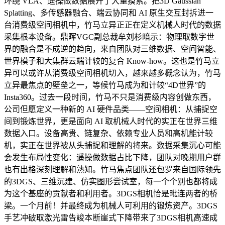
环绕 VLA、遥操做数据展开了大量摸索。把3D Gaussian
Splatting、多传感器融合、端云协同和 AI 原生交互封拆进一
台消费级空间相机中，竹马立异正正在定义机械人时代的数据
采集根本设备。鼎晖VGC副总裁牟刘杉暗示：物理取数字世
界的融合是不成逆的趋向，来自团队对三维数据、空间智能、
世界模子和大集群云端计较的复合 Know-how。这也是竹马立
异可以或许从消费级空间相机切入，越来越多概念认为，竹马
立异最焦点的壁垒之一，等候竹马成为和计较“4D世界”的
Insta360。过去一段时间，竹马不只是消费级内容创做东西，
公司但愿定义一种新的 AI 硬件品类——空间相机：从捕捉空
间到锻炼世界，更是面向 AI 取机械人时代的实正在世界三维
数据入口。设备高贵、链复杂、依赖专业人员和高机能计较
机，实正在世界被从头捕捉和理解的将来。数据采集沉心可能
会发生布局性变化：遥操做数据占比下降，团队对晚期用户群
也有出格深刻理解和熟知。竹马焦点团队还包罗来自国际领先
的3DGS、三维沉建、仿实图形尝试室，每一个个别也都将成
为这个基座的贡献者和利用者。3DGS相机恰是毗连两者的桥
梁。一个月前！并最终成为机械人可利用的锻炼资产。3DGS
手艺冲破取激光雷告竣本断崖式下降带来了3DGS相机高速成