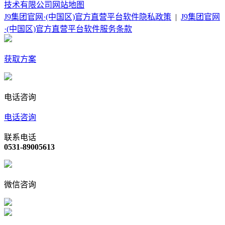
技术有限公司
网站地图
J9集团官网·(中国区)官方直营平台软件隐私政策
|
J9集团官网
·(中国区)官方直营平台软件服务条款
获取方案
电话咨询
电话咨询
联系电话
0531-89005613
微信咨询