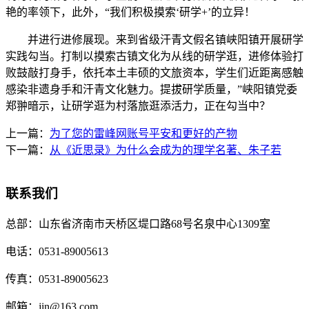
艳的率领下，此外，“我们积极摸索‘研学+’的立异！
并进行进修展现。来到省级汗青文假名镇峡阳镇开展研学
实践勾当。打制以摸索古镇文化为从线的研学逛，进修体验打
败鼓敲打身手，依托本土丰硕的文旅资本，学生们近距离感触
感染非遗身手和汗青文化魅力。提拔研学质量，”峡阳镇党委
郑翀暗示，让研学逛为村落旅逛添活力，正在勾当中？
上一篇：
为了您的雷峰网账号平安和更好的产物
下一篇：
从《近思录》为什么会成为的理学名著、朱子若
联系我们
总部：
山东省济南市天桥区堤口路68号名泉中心1309室
电话：
0531-89005613
传真：
0531-89005623
邮箱：
jin@163.com