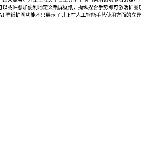
可以或许愈加便利地定义锁屏壁纸，操纵捏合手势即可激活扩图
I 壁纸扩图功能不只展示了其正在人工智能手艺使用方面的立异