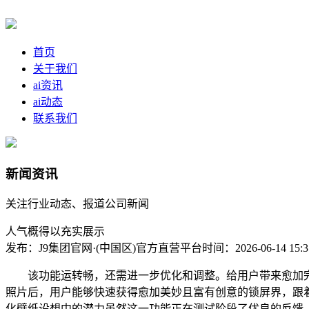
首页
关于我们
ai资讯
ai动态
联系我们
新闻资讯
关注行业动态、报道公司新闻
人气概得以充实展示
发布：J9集团官网·(中国区)官方直营平台
时间：2026-06-14 15:3
该功能运转畅，还需进一步优化和调整。给用户带来愈加完满
照片后，用户能够快速获得愈加美妙且富有创意的锁屏界，跟着
化壁纸设想中的潜力虽然这一功能正在测试阶段了优良的反馈