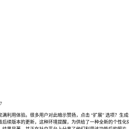
7
利用体验。很多用户对此暗示赞扬，点击 “扩展” 选项？生
后续版本的更新，这种环境提醒，为供给了一种全新的个性化体验
，结果显著。并正在社交平台上分享了他们利用该功能后的照片