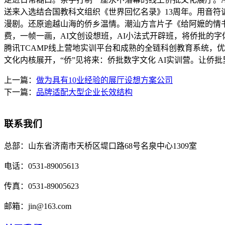
送来入选结合国教科文组织《世界回忆名录》13周年。用音符
漫剧。还原逾越山海的侨乡温情。潮汕方言片子《给阿嬷的情书
费，一帧一画，AI文创设想班，AI小法式开辟班，将侨批的
腾讯TCAMP线上营地实训平台和成熟的全链科创教育系统，
文化内核展开，“侨”见将来：侨批数字文化 AI实训营。让侨
上一篇：
做为具有10业经验的展厅设想方案公司
下一篇：
品牌适配大型企业长效结构
联系我们
总部：
山东省济南市天桥区堤口路68号名泉中心1309室
电话：
0531-89005613
传真：
0531-89005623
邮箱：
jin@163.com