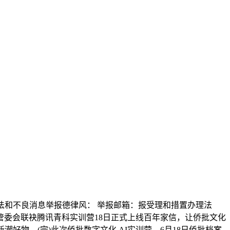
和不良消息举报德律风： 举报邮箱：报受理和措置办理法
试验区管委会联袂腾讯青科实训营18日正式上线百年家信，让侨批文化
物，(完)此次侨批数字文化 AI实训营，6月18日侨批档案