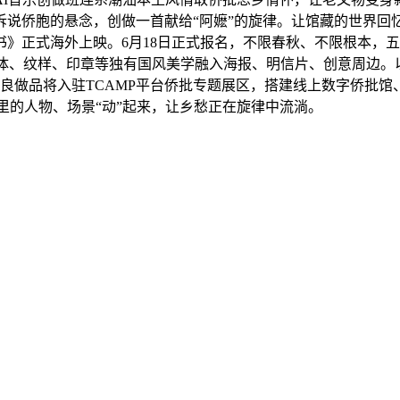
诉说侨胞的悬念，创做一首献给“阿嬷”的旋律。让馆藏的世界
》正式海外上映。6月18日正式报名，不限春秋、不限根本，五
字体、纹样、印章等独有国风美学融入海报、明信片、创意周边。
优良做品将入驻TCAMP平台侨批专题展区，搭建线上数字侨批
批里的人物、场景“动”起来，让乡愁正在旋律中流淌。