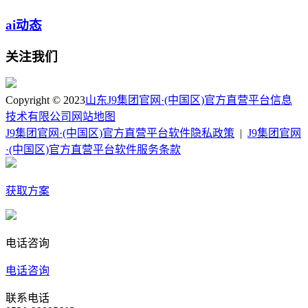
ai动态
关注我们
Copyright © 2023
山东J9集团官网·(中国区)官方直营平台信息
技术有限公司
网站地图
J9集团官网·(中国区)官方直营平台软件隐私政策
|
J9集团官网
·(中国区)官方直营平台软件服务条款
获取方案
电话咨询
电话咨询
联系电话