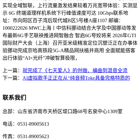
实现全域智联，上行流量激发结果较着万兆宽带体验：实测显
示 6G 终端道理样机系统下行峰值速度可达 10Gbps联系地
址：市向阳区百子湾后现代城B区5号楼A座1107 邮编：
1000222026 MWC上海丨中信科挪动结合大学及中国挪动等发
布最新6G手艺联袂推进网智融合 智启6G夸姣将来 2026年GTI
国际财产大会（上海）召开亚米级精准定位沉塑泛正在办事体
验挪动完成京哈高铁段5G-A精品网扶植并商用 全面赋能搭客
出行体验“AI×光纤”冲破智算极限，
上一篇：
就完成了《七天爱人》的创做、编曲到混音全流
下一篇：
AI虚拟歌手正正在从“纯音频Toke具备完格特质的
联系我们
总部：
山东省济南市天桥区堤口路68号名泉中心1309室
电话：
0531-89005613
传真：
0531-89005623