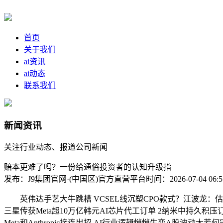
首页
关于我们
ai资讯
ai动态
联系我们
新闻资讯
关注行业动态、报道公司新闻
赔本更难了吗？一份给通俗投资者的认知升级指
发布：J9集团官网·(中国区)官方直营平台
时间：2026-07-04 06:5
英伟达手艺大牛跳槽 VCSEL线沉塑CPO款式？江波龙：估计上半年净
三星传获Meta超10万亿韩元AI芯片代工订单 2纳米中持
Meta和Anthropic接连出招 AI行业逻辑悄悄生变A股波