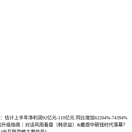
计上半年净利润92亿元-110亿元 同比增加62204%-74394%
认知升级指南｜对话风雨看盘（韩忠益）&戴煜中砸钱时代落幕？
磊AI光互联范畴主要信号！