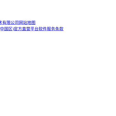
技术有限公司
网站地图
·(中国区)官方直营平台软件服务条款