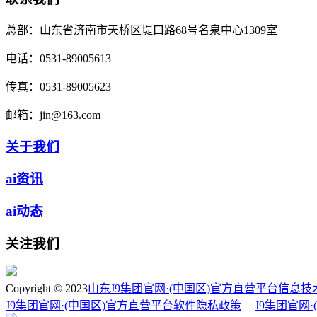
总部：
山东省济南市天桥区堤口路68号名泉中心1309室
电话：
0531-89005613
传真：
0531-89005623
邮箱：
jin@163.com
关于我们
ai资讯
ai动态
关注我们
Copyright © 2023
山东J9集团官网·(中国区)官方直营平台信息
J9集团官网·(中国区)官方直营平台软件隐私政策
|
J9集团官网