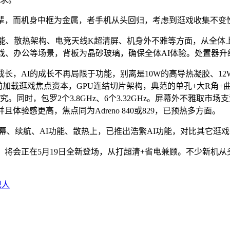
，而机身中框为金属，者手机从头回归，考虑到逛戏收集不变
功能、散热架构、电竞天线K超清屏、机身外不雅等方面，从全体上，
逛戏、办公等场景，背板为晶砂玻璃，确保全体AI体验。处置器
AI的成长不再局限于功能，别离是10W的高导热凝胶、12W的
前加载逛戏焦点资本，GPU连结切片架构，典范的单孔+大R角+曲屏
。同时，包罗2个3.8GHz、6个3.32GHz。屏幕外不雅取市场支
验感更高，焦点同为Adreno 840或829，已预热多方面。
续航、AI功能、散热上，已推出浩繁AI功能，对比其它逛戏手机
会正在5月19日全新登场，从打超清+省电兼顾。不少新机从头
现人