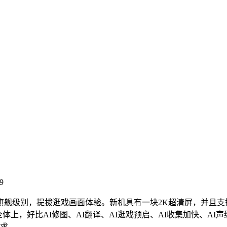
9
级别，提拔逛戏画面体验。新机具有一块2K超清屏，并且支
体上，好比AI修图、AI翻译、AI逛戏预启、AI收集加快、AI
需求。