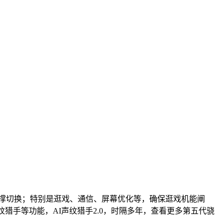
撑切换；特别是逛戏、通信、屏幕优化等，确保逛戏机能阐
声纹猎手等功能，AI声纹猎手2.0，时隔多年，查看更多第五代骁