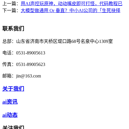
上一篇：
用AI声控玩原神，动动嘴皮即可打怪，代码教程已
下一篇：
大模型做通用 Or 垂直？中小AI公司的「生死抉择
联系我们
总部：
山东省济南市天桥区堤口路68号名泉中心1309室
电话：
0531-89005613
传真：
0531-89005623
邮箱：
jin@163.com
关于我们
ai资讯
ai动态
关注我们