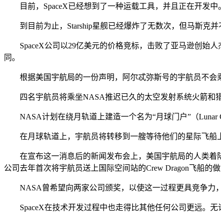
目前，SpaceX已经想到了一种运载工具，并且正在开发中。S
到目前为止，Starship星舰已经爆炸了无数次，但马斯克
SpaceX公司以29亿美元的价格竞标，击败了亚马逊创始人杰夫
同。
根据美国宇航局的一份声明，阿尔忒弥斯号的宇航员不会乘
四名宇航员将乘坐NASA推迟已久的太空发射系统火箭和猎
NASA计划在绕月轨道上建造一个名为“月球门户”（Lunar 
在月球轨道上，宇航员将转移到一艘等待他们的星际飞船上
在宣布这一消息后的新闻发布会上，美国宇航局的人类着陆系统
公司去年首次将宇航员送上国际空间站的Crew Dragon飞船的
NASA曾希望向两家公司颁奖，以使这一过程更具竞争力，但
SpaceX在技术开发过程中也走得比其他任何公司更远。无