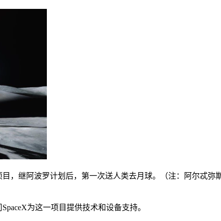
目，继阿波罗计划后，第一次送人类去月球。（注：阿尔忒弥
paceX为这一项目提供技术和设备支持。