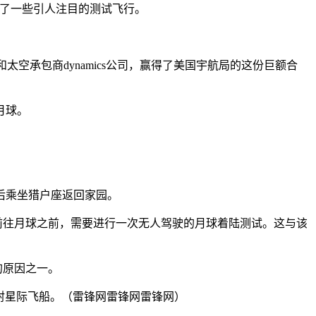
进行了一些引人注目的测试飞行。
和太空承包商dynamics公司，赢得了美国宇航局的这份巨额合
月球。
后乘坐猎户座返回家园。
前往月球之前，需要进行一次无人驾驶的月球着陆测试。这与该
的原因之一。
射星际飞船。（雷锋网雷锋网雷锋网）