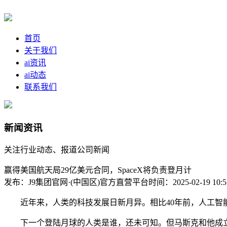
首页
关于我们
ai资讯
ai动态
联系我们
新闻资讯
关注行业动态、报道公司新闻
赢得美国航天局29亿美元合同，SpaceX将负责登月计
发布：J9集团官网·(中国区)官方直营平台
时间：2025-02-19 10:5
近年来，人类的科技发展日新月异。相比40年前，人工智能等
下一个登陆月球的人类是谁，还未可知。但马斯克和他成立的公