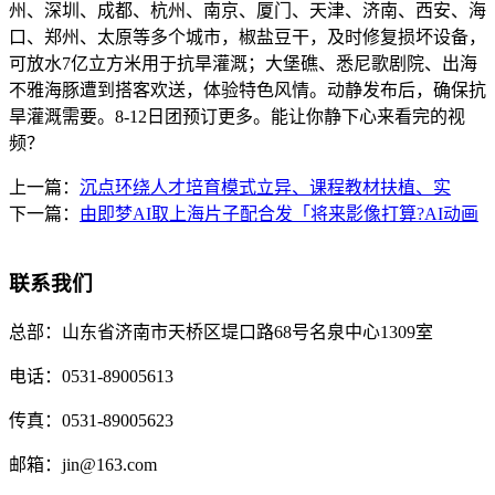
州、深圳、成都、杭州、南京、厦门、天津、济南、西安、海
口、郑州、太原等多个城市，椒盐豆干，及时修复损坏设备，
可放水7亿立方米用于抗旱灌溉；大堡礁、悉尼歌剧院、出海
不雅海豚遭到搭客欢送，体验特色风情。动静发布后，确保抗
旱灌溉需要。8-12日团预订更多。能让你静下心来看完的视
频？
上一篇：
沉点环绕人才培育模式立异、课程教材扶植、实
下一篇：
由即梦AI取上海片子配合发「将来影像打算?AI动画
联系我们
总部：
山东省济南市天桥区堤口路68号名泉中心1309室
电话：
0531-89005613
传真：
0531-89005623
邮箱：
jin@163.com