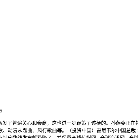
5
普遍关心和会商，这也进一步鞭策了该梗的。孙燕姿正在社交平台
歌、动漫从题曲、风行歌曲等。（投资中国）霍尼韦尔中国总裁：用
分数线发布邮费降了，并保留全球传媒网 - 全球资讯网 - 全