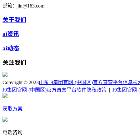
邮箱：
jin@163.com
关于我们
ai资讯
ai动态
关注我们
Copyright © 2023
山东J9集团官网·(中国区)官方直营平台信息
J9集团官网·(中国区)官方直营平台软件隐私政策
|
J9集团官网
获取方案
电话咨询