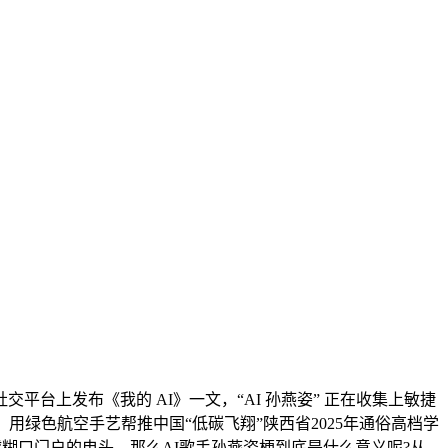
上发布《我的 AI》一文，“AI 孙燕姿” 正在收集上敏捷
绿色航空手艺帮推中国“低碳飞翔”陕西省2025年通俗高档学
球糊口门户的电头。那么AI歌手孙燕姿梗到底是什么意义呢?从