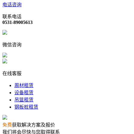
电话咨询
联系电话
0531-89005613
微信咨询
在线客服
周材租赁
设备租赁
吊篮租赁
钢板桩租赁
免费
获取解决方案及报价
我们将会尽快与您取得联系