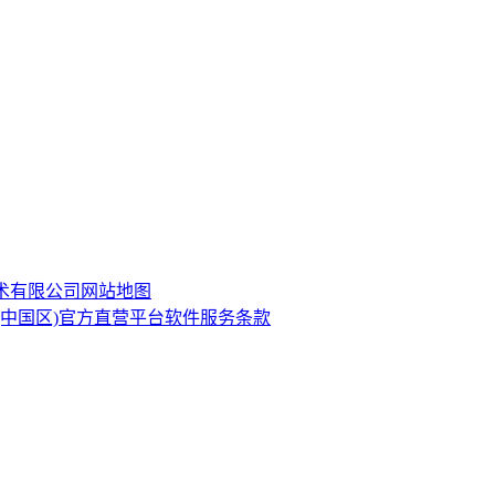
技术有限公司
网站地图
·(中国区)官方直营平台软件服务条款